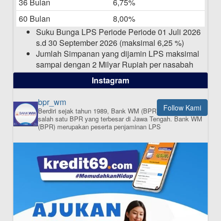
36 Bulan
6,75%
Pengumuman Nama Baru Perusahaan
60 Bulan
8,00%
03-03-2025
Suku Bunga LPS Periode Periode 01 Juli 2026
s.d 30 September 2026 (maksimal 6,25 %)
Jumlah Simpanan yang dijamin LPS maksimal
sampai dengan 2 Milyar Rupiah per nasabah
dalam satu bank
Instagram
bpr_wm
Follow Kami
Berdiri sejak tahun 1989, Bank WM (BPR) merupakan
ISI APLIKASI SEKARANG
salah satu BPR yang terbesar di Jawa Tengah.
Bank WM
(BPR) merupakan peserta penjaminan LPS