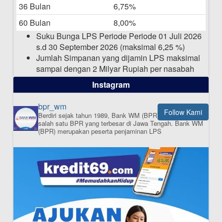
36 Bulan
6,75%
Pengumuman Nama Baru Perusahaan
60 Bulan
8,00%
03-03-2025
Suku Bunga LPS Periode Periode 01 Juli 2026
s.d 30 September 2026 (maksimal 6,25 %)
Jumlah Simpanan yang dijamin LPS maksimal
sampai dengan 2 Milyar Rupiah per nasabah
dalam satu bank
Instagram
bpr_wm
Follow Kami
Berdiri sejak tahun 1989, Bank WM (BPR) merupakan
ISI APLIKASI SEKARANG
salah satu BPR yang terbesar di Jawa Tengah.
Bank WM
(BPR) merupakan peserta penjaminan LPS