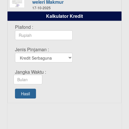
weleri Makmur
17-10-2025
Kalkulator Kredit
Daftar Pemenang Undian TAMASHA
Bulan Oktober 2025
Plafond :
16-10-2025
Daftar Pemenang Undian TAMASHA
Jenis Pinjaman :
Bulan September 2025
20-09-2025
Daftar Pemenang Undian TAMASHA
Jangka Waktu :
Bulan Agustus 2025
19-08-2025
Pengumuman Tutup Kantor Kantor
Hasil
Cabang Pati 13 Agustus 2025
12-08-2025
Daftar Pemenang Undian TAMASHA
Bulan Juli 2025