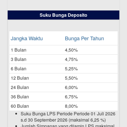
16-07-2025
Daftar Pemenang Undian TAMASHA
Suku Bunga Deposito
Bulan Juni 2025
16-06-2025
Daftar Pemenang Undian TAMASHA
Jangka Waktu
Bunga Per Tahun
Bulan Mei 2025
1 Bulan
4,50%
20-05-2025
3 Bulan
4,75%
Laporan Keuangan Berkelanjutan
06-05-2025
6 Bulan
5,25%
12 Bulan
5,50%
Daftar Pemenang Undian TAMASHA
Bulan April 2025
24 Bulan
6,00%
15-04-2025
36 Bulan
6,75%
Pengumuman Nama Baru Perusahaan
60 Bulan
8,00%
03-03-2025
Suku Bunga LPS Periode Periode 01 Juli 2026
s.d 30 September 2026 (maksimal 6,25 %)
Jumlah Simpanan yang dijamin LPS maksimal