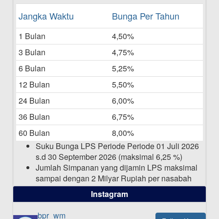
Daftar Pemenang Undian TAMASHA
Jangka Waktu
Bunga Per Tahun
Bulan Mei 2025
1 Bulan
4,50%
20-05-2025
3 Bulan
4,75%
Laporan Keuangan Berkelanjutan
06-05-2025
6 Bulan
5,25%
12 Bulan
5,50%
Daftar Pemenang Undian TAMASHA
Bulan April 2025
24 Bulan
6,00%
15-04-2025
36 Bulan
6,75%
Pengumuman Nama Baru Perusahaan
60 Bulan
8,00%
03-03-2025
Suku Bunga LPS Periode Periode 01 Juli 2026
s.d 30 September 2026 (maksimal 6,25 %)
Jumlah Simpanan yang dijamin LPS maksimal
sampai dengan 2 Milyar Rupiah per nasabah
dalam satu bank
Instagram
bpr_wm