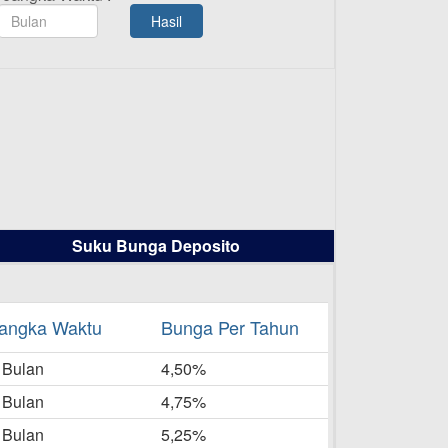
TAMASHA Bulan Agustus 2025
Hasil
19-08-2025
Pengumuman Tutup Kantor
Kantor Cabang Pati 13 Agustus
2025
-08-2025
Daftar Pemenang Undian
TAMASHA Bulan Juli 2025
16-07-2025
Suku Bunga Deposito
Daftar Pemenang Undian
TAMASHA Bulan Juni 2025
16-06-2025
angka Waktu
Bunga Per Tahun
Daftar Pemenang Undian
 Bulan
TAMASHA Bulan Mei 2025
4,50%
20-05-2025
 Bulan
4,75%
Laporan Keuangan Berkelanjutan
 Bulan
5,25%