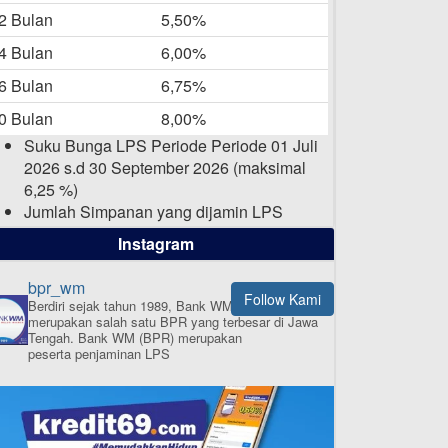
-05-2025
2 Bulan
5,50%
Daftar Pemenang Undian
4 Bulan
6,00%
TAMASHA Bulan April 2025
6 Bulan
6,75%
15-04-2025
0 Bulan
8,00%
Pengumuman Nama Baru
Suku Bunga LPS Periode Periode 01 Juli
Perusahaan
2026 s.d 30 September 2026 (maksimal
03-03-2025
6,25 %)
Jumlah Simpanan yang dijamin LPS
maksimal sampai dengan 2 Milyar Rupiah
Instagram
per nasabah dalam satu bank
bpr_wm
Follow Kami
Berdiri sejak tahun 1989, Bank WM (BPR)
merupakan salah satu BPR yang terbesar di Jawa
ISI APLIKASI SEKARANG
Tengah.
Bank WM (BPR) merupakan
peserta penjaminan LPS