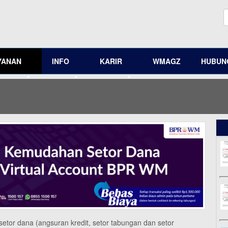
YANAN
INFO
KARIR
WMAGZ
HUBUNG
tor dana (angsuran kredit, setor tabungan dan setor