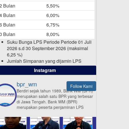
-05-2025
2 Bulan
5,50%
Daftar Pemenang Undian
4 Bulan
6,00%
TAMASHA Bulan April 2025
6 Bulan
6,75%
15-04-2025
0 Bulan
8,00%
Pengumuman Nama Baru
Suku Bunga LPS Periode Periode 01 Juli
Perusahaan
2026 s.d 30 September 2026 (maksimal
03-03-2025
6,25 %)
Jumlah Simpanan yang dijamin LPS
maksimal sampai dengan 2 Milyar Rupiah
Instagram
per nasabah dalam satu bank
bpr_wm
Follow Kami
Berdiri sejak tahun 1989, Bank WM (BPR)
merupakan salah satu BPR yang terbesar
ISI APLIKASI SEKARANG
di Jawa Tengah.
Bank WM (BPR)
merupakan peserta penjaminan LPS