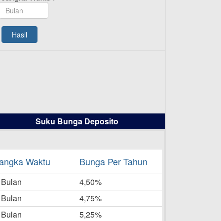
TAMASHA Bulan Agustus 2025
19-08-2025
Pengumuman Tutup Kantor
Hasil
Kantor Cabang Pati 13 Agustus
2025
-08-2025
Daftar Pemenang Undian
TAMASHA Bulan Juli 2025
16-07-2025
Suku Bunga Deposito
Daftar Pemenang Undian
TAMASHA Bulan Juni 2025
16-06-2025
angka Waktu
Bunga Per Tahun
Daftar Pemenang Undian
 Bulan
TAMASHA Bulan Mei 2025
4,50%
20-05-2025
 Bulan
4,75%
Laporan Keuangan Berkelanjutan
 Bulan
5,25%