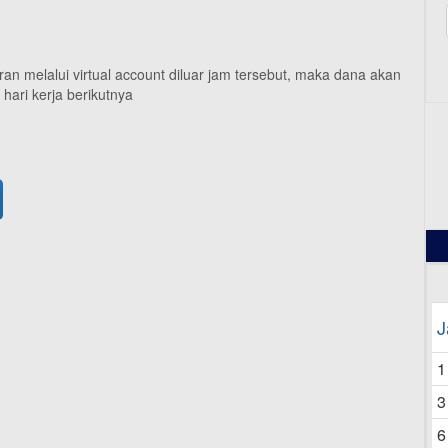
an melalui virtual account diluar jam tersebut, maka dana akan
ari kerja berikutnya
12
J
1
3
6