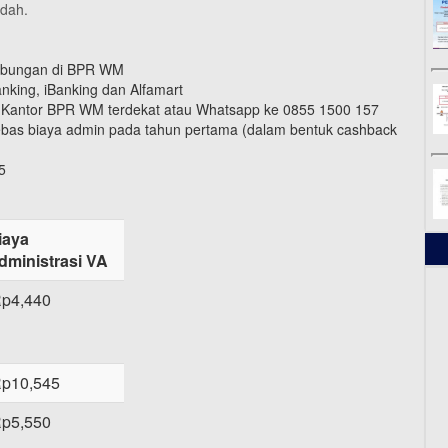
dah.
Tabungan di BPR WM
nking, iBanking dan Alfamart
i Kantor BPR WM terdekat atau Whatsapp ke 0855 1500 157
 bebas biaya admin pada tahun pertama (dalam bentuk cashback
5
iaya
dministrasi VA
p4,440
p10,545
p5,550