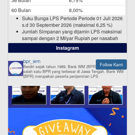
36 Bulan
6,75%
Pengumuman Nama Baru Perusahaan
60 Bulan
8,00%
03-03-2025
Suku Bunga LPS Periode Periode 01 Juli 2026
s.d 30 September 2026 (maksimal 6,25 %)
Jumlah Simpanan yang dijamin LPS maksimal
sampai dengan 2 Milyar Rupiah per nasabah
dalam satu bank
Instagram
bpr_wm
Follow Kami
Berdiri sejak tahun 1989, Bank WM (BPR) merupakan
ISI APLIKASI SEKARANG
salah satu BPR yang terbesar di Jawa Tengah.
Bank WM
(BPR) merupakan peserta penjaminan LPS