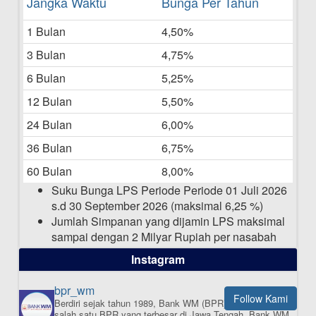
Daftar Pemenang Undian TAMASHA
Jangka Waktu
Bunga Per Tahun
Bulan Mei 2025
1 Bulan
4,50%
20-05-2025
3 Bulan
4,75%
Laporan Keuangan Berkelanjutan
06-05-2025
6 Bulan
5,25%
12 Bulan
5,50%
Daftar Pemenang Undian TAMASHA
Bulan April 2025
24 Bulan
6,00%
15-04-2025
36 Bulan
6,75%
Pengumuman Nama Baru Perusahaan
60 Bulan
8,00%
03-03-2025
Suku Bunga LPS Periode Periode 01 Juli 2026
s.d 30 September 2026 (maksimal 6,25 %)
Jumlah Simpanan yang dijamin LPS maksimal
sampai dengan 2 Milyar Rupiah per nasabah
dalam satu bank
Instagram
bpr_wm
Follow Kami
Berdiri sejak tahun 1989, Bank WM (BPR) merupakan
ISI APLIKASI SEKARANG
salah satu BPR yang terbesar di Jawa Tengah.
Bank WM