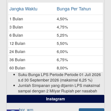
Daftar Pemenang Undian TAMASHA
Jangka Waktu
Bunga Per Tahun
Bulan Mei 2025
1 Bulan
4,50%
20-05-2025
3 Bulan
4,75%
Laporan Keuangan Berkelanjutan
06-05-2025
6 Bulan
5,25%
12 Bulan
5,50%
Daftar Pemenang Undian TAMASHA
Bulan April 2025
24 Bulan
6,00%
15-04-2025
36 Bulan
6,75%
Pengumuman Nama Baru Perusahaan
60 Bulan
8,00%
03-03-2025
Suku Bunga LPS Periode Periode 01 Juli 2026
s.d 30 September 2026 (maksimal 6,25 %)
Jumlah Simpanan yang dijamin LPS maksimal
sampai dengan 2 Milyar Rupiah per nasabah
dalam satu bank
Instagram
bpr_wm