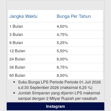
16-06-2025
Daftar Pemenang Undian TAMASHA
Jangka Waktu
Bunga Per Tahun
Bulan Mei 2025
1 Bulan
4,50%
20-05-2025
3 Bulan
4,75%
Laporan Keuangan Berkelanjutan
06-05-2025
6 Bulan
5,25%
12 Bulan
5,50%
Daftar Pemenang Undian TAMASHA
Bulan April 2025
24 Bulan
6,00%
15-04-2025
36 Bulan
6,75%
Pengumuman Nama Baru Perusahaan
60 Bulan
8,00%
03-03-2025
Suku Bunga LPS Periode Periode 01 Juli 2026
s.d 30 September 2026 (maksimal 6,25 %)
Jumlah Simpanan yang dijamin LPS maksimal
sampai dengan 2 Milyar Rupiah per nasabah
dalam satu bank
Instagram