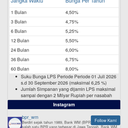
Jangka Waktu
Bunga Per Tahun
Bulan Mei 2025
1 Bulan
4,50%
20-05-2025
3 Bulan
4,75%
Laporan Keuangan Berkelanjutan
06-05-2025
6 Bulan
5,25%
12 Bulan
5,50%
Daftar Pemenang Undian TAMASHA
Bulan April 2025
24 Bulan
6,00%
15-04-2025
36 Bulan
6,75%
Pengumuman Nama Baru Perusahaan
60 Bulan
8,00%
03-03-2025
Suku Bunga LPS Periode Periode 01 Juli 2026
s.d 30 September 2026 (maksimal 6,25 %)
Jumlah Simpanan yang dijamin LPS maksimal
sampai dengan 2 Milyar Rupiah per nasabah
dalam satu bank
Instagram
bpr_wm
Follow Kami
Berdiri sejak tahun 1989, Bank WM (BPR) merupakan
ISI APLIKASI SEKARANG
salah satu BPR yang terbesar di Jawa Tengah.
Bank WM