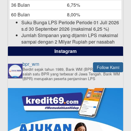
36 Bulan
6,75%
Pengumuman Nama Baru Perusahaan
60 Bulan
8,00%
03-03-2025
Suku Bunga LPS Periode Periode 01 Juli 2026
s.d 30 September 2026 (maksimal 6,25 %)
Jumlah Simpanan yang dijamin LPS maksimal
sampai dengan 2 Milyar Rupiah per nasabah
dalam satu bank
Instagram
bpr_wm
Follow Kami
Berdiri sejak tahun 1989, Bank WM (BPR) merupakan
ISI APLIKASI SEKARANG
salah satu BPR yang terbesar di Jawa Tengah.
Bank WM
(BPR) merupakan peserta penjaminan LPS