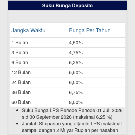
Daftar Pemenang Undian TAMASHA
Suku Bunga Deposito
Bulan Juni 2025
16-06-2025
Daftar Pemenang Undian TAMASHA
Jangka Waktu
Bunga Per Tahun
Bulan Mei 2025
1 Bulan
4,50%
20-05-2025
3 Bulan
4,75%
Laporan Keuangan Berkelanjutan
06-05-2025
6 Bulan
5,25%
12 Bulan
5,50%
Daftar Pemenang Undian TAMASHA
Bulan April 2025
24 Bulan
6,00%
15-04-2025
36 Bulan
6,75%
Pengumuman Nama Baru Perusahaan
60 Bulan
8,00%
03-03-2025
Suku Bunga LPS Periode Periode 01 Juli 2026
s.d 30 September 2026 (maksimal 6,25 %)
Jumlah Simpanan yang dijamin LPS maksimal
sampai dengan 2 Milyar Rupiah per nasabah