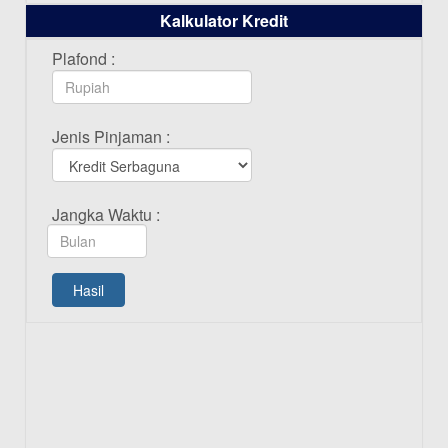
Kalkulator Kredit
Daftar Pemenang Undian TAMASHA
Bulan Oktober 2025
Plafond :
16-10-2025
Daftar Pemenang Undian TAMASHA
Jenis Pinjaman :
Bulan September 2025
20-09-2025
Daftar Pemenang Undian TAMASHA
Jangka Waktu :
Bulan Agustus 2025
19-08-2025
Pengumuman Tutup Kantor Kantor
Hasil
Cabang Pati 13 Agustus 2025
12-08-2025
Daftar Pemenang Undian TAMASHA
Bulan Juli 2025
16-07-2025