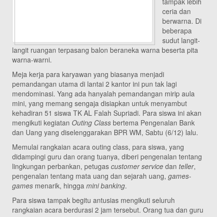
tampak lebih
ceria dan
berwarna. Di
beberapa
sudut langit-
langit ruangan terpasang balon beraneka warna beserta pita
warna-warni.
Meja kerja para karyawan yang biasanya menjadi
pemandangan utama di lantai 2 kantor ini pun tak lagi
mendominasi. Yang ada hanyalah pemandangan mirip aula
mini, yang memang sengaja disiapkan untuk menyambut
kehadiran 51 siswa TK AL Falah Supriadi. Para siswa ini akan
mengikuti kegiatan
Outing Class
bertema Pengenalan Bank
dan Uang yang diselenggarakan BPR WM, Sabtu (6/12) lalu.
Memulai rangkaian acara outing class, para siswa, yang
didampingi guru dan orang tuanya, diberi pengenalan tentang
lingkungan perbankan, petugas
customer service
dan
teller
,
pengenalan tentang mata uang dan sejarah uang,
games-
games
menarik, hingga
mini banking
.
Para siswa tampak begitu antusias mengikuti seluruh
rangkaian acara berdurasi 2 jam tersebut. Orang tua dan guru