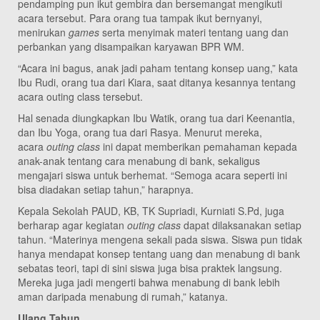
pendamping pun ikut gembira dan bersemangat mengikuti
acara tersebut. Para orang tua tampak ikut bernyanyi,
menirukan
games
serta menyimak materi tentang uang dan
perbankan yang disampaikan karyawan BPR WM.
“Acara ini bagus, anak jadi paham tentang konsep uang,” kata
Ibu Rudi, orang tua dari Kiara, saat ditanya kesannya tentang
acara outing class tersebut.
Hal senada diungkapkan Ibu Watik, orang tua dari Keenantia,
dan Ibu Yoga, orang tua dari Rasya. Menurut mereka,
acara
outing class
ini dapat memberikan pemahaman kepada
anak-anak tentang cara menabung di bank, sekaligus
mengajari siswa untuk berhemat. “Semoga acara seperti ini
bisa diadakan setiap tahun,” harapnya.
Kepala Sekolah PAUD, KB, TK Supriadi, Kurniati S.Pd, juga
berharap agar kegiatan
outing class
dapat dilaksanakan setiap
tahun. “Materinya mengena sekali pada siswa. Siswa pun tidak
hanya mendapat konsep tentang uang dan menabung di bank
sebatas teori, tapi di sini siswa juga bisa praktek langsung.
Mereka juga jadi mengerti bahwa menabung di bank lebih
aman daripada menabung di rumah,” katanya.
Ulang Tahun