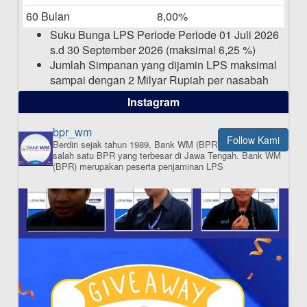
Pengumuman Nama Baru Perusahaan
60 Bulan
8,00%
03-03-2025
Suku Bunga LPS Periode Periode 01 Juli 2026
s.d 30 September 2026 (maksimal 6,25 %)
Jumlah Simpanan yang dijamin LPS maksimal
sampai dengan 2 Milyar Rupiah per nasabah
dalam satu bank
Instagram
bpr_wm
Follow Kami
Berdiri sejak tahun 1989, Bank WM (BPR) merupakan
ISI APLIKASI SEKARANG
salah satu BPR yang terbesar di Jawa Tengah.
Bank WM
(BPR) merupakan peserta penjaminan LPS