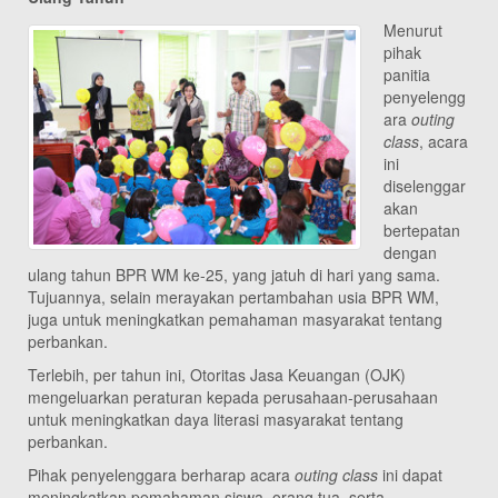
Menurut
pihak
panitia
penyelengg
ara
outing
class
, acara
ini
diselenggar
akan
bertepatan
dengan
ulang tahun BPR WM ke-25, yang jatuh di hari yang sama.
Tujuannya, selain merayakan pertambahan usia BPR WM,
juga untuk meningkatkan pemahaman masyarakat tentang
perbankan.
Terlebih, per tahun ini, Otoritas Jasa Keuangan (OJK)
mengeluarkan peraturan kepada perusahaan-perusahaan
untuk meningkatkan daya literasi masyarakat tentang
perbankan.
Pihak penyelenggara berharap acara
outing class
ini dapat
meningkatkan pemahaman
siswa, orang tua, serta