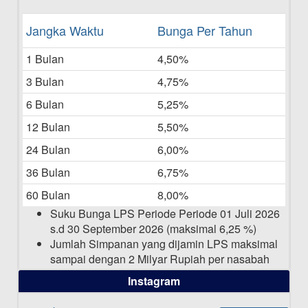
Daftar Pemenang Undian TAMASHA
Jangka Waktu
Bunga Per Tahun
Bulan Mei 2025
1 Bulan
4,50%
20-05-2025
3 Bulan
4,75%
Laporan Keuangan Berkelanjutan
06-05-2025
6 Bulan
5,25%
12 Bulan
5,50%
Daftar Pemenang Undian TAMASHA
Bulan April 2025
24 Bulan
6,00%
15-04-2025
36 Bulan
6,75%
Pengumuman Nama Baru Perusahaan
60 Bulan
8,00%
03-03-2025
Suku Bunga LPS Periode Periode 01 Juli 2026
s.d 30 September 2026 (maksimal 6,25 %)
Jumlah Simpanan yang dijamin LPS maksimal
sampai dengan 2 Milyar Rupiah per nasabah
dalam satu bank
Instagram