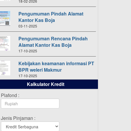
18-02-2026
Pengumuman Pindah Alamat
Kantor Kas Boja
03-11-2025
Pengumuman Rencana Pindah
Alamat Kantor Kas Boja
17-10-2025
Kebijakan keamanan informasi PT
BPR weleri Makmur
17-10-2025
Kalkulator Kredit
Daftar Pemenang Undian
TAMASHA Bulan Oktober 2025
Plafond :
16-10-2025
Daftar Pemenang Undian
Jenis Pinjaman :
TAMASHA Bulan September 2025
20-09-2025