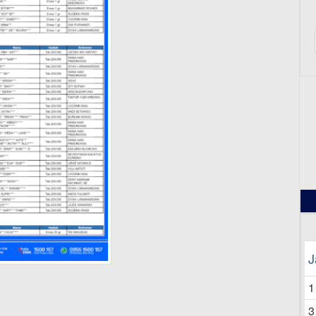
12
J
1
3