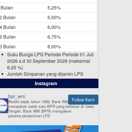
Laporan Keuangan Berkelanjutan
 Bulan
5,25%
-05-2025
2 Bulan
5,50%
Daftar Pemenang Undian
4 Bulan
6,00%
TAMASHA Bulan April 2025
6 Bulan
6,75%
15-04-2025
0 Bulan
8,00%
Pengumuman Nama Baru
Suku Bunga LPS Periode Periode 01 Juli
Perusahaan
2026 s.d 30 September 2026 (maksimal
03-03-2025
6,25 %)
Jumlah Simpanan yang dijamin LPS
maksimal sampai dengan 2 Milyar Rupiah
Instagram
per nasabah dalam satu bank
bpr_wm
Follow Kami
Berdiri sejak tahun 1989, Bank WM (BPR)
merupakan salah satu BPR yang terbesar di Jawa
ISI APLIKASI SEKARANG
Tengah.
Bank WM (BPR) merupakan
peserta penjaminan LPS