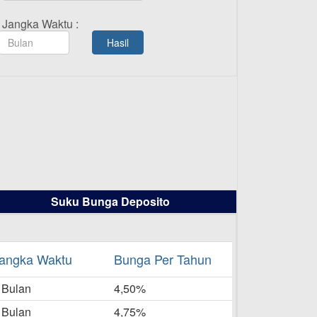
Daftar Pemenang Undian
Jangka Waktu :
TAMASHA Bulan Agustus 2025
Hasil
19-08-2025
Pengumuman Tutup Kantor
Kantor Cabang Pati 13 Agustus
2025
-08-2025
Daftar Pemenang Undian
TAMASHA Bulan Juli 2025
16-07-2025
Suku Bunga Deposito
Daftar Pemenang Undian
TAMASHA Bulan Juni 2025
16-06-2025
angka Waktu
Bunga Per Tahun
Daftar Pemenang Undian
 Bulan
TAMASHA Bulan Mei 2025
4,50%
20-05-2025
 Bulan
4,75%