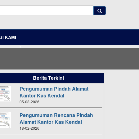
I KAMI
Berita Terkini
Pengumuman Pindah Alamat
Kantor Kas Kendal
05-03-2026
Pengumuman Rencana Pindah
Alamat Kantor Kas Kendal
18-02-2026