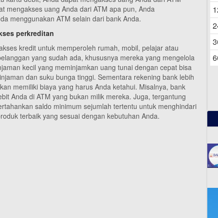
06
1
apat mengakses uang Anda dari ATM apa pun, Anda
nda menggunakan ATM selain dari bank Anda.
2
ses perkreditan
3
kses kredit untuk memperoleh rumah, mobil, pelajar atau
6
 pelanggan yang sudah ada, khususnya mereka yang mengelola
injaman kecil yang meminjamkan uang tunai dengan cepat bisa
jaman dan suku bunga tinggi. Sementara rekening bank lebih
akan memiliki biaya yang harus Anda ketahui. Misalnya, bank
it Anda di ATM yang bukan milik mereka. Juga, tergantung
ertahankan saldo minimum sejumlah tertentu untuk menghindari
k produk terbaik yang sesuai dengan kebutuhan Anda.