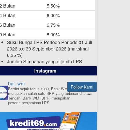
-05-2025
2 Bulan
5,50%
Daftar Pemenang Undian
4 Bulan
6,00%
TAMASHA Bulan April 2025
6 Bulan
6,75%
15-04-2025
0 Bulan
8,00%
Pengumuman Nama Baru
Suku Bunga LPS Periode Periode 01 Juli
Perusahaan
2026 s.d 30 September 2026 (maksimal
03-03-2025
6,25 %)
Jumlah Simpanan yang dijamin LPS
maksimal sampai dengan 2 Milyar Rupiah
Instagram
per nasabah dalam satu bank
bpr_wm
Follow Kami
Berdiri sejak tahun 1989, Bank WM (BPR)
merupakan salah satu BPR yang terbesar di Jawa
ISI APLIKASI SEKARANG
Tengah.
Bank WM (BPR) merupakan
peserta penjaminan LPS