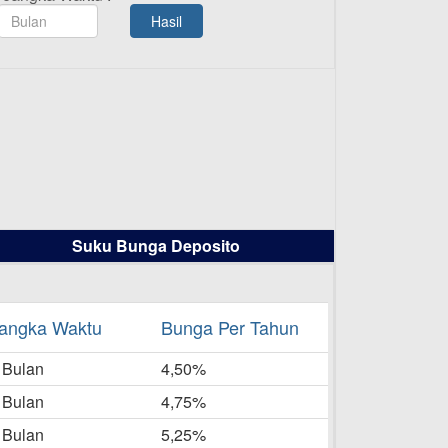
TAMASHA Bulan Agustus 2025
Hasil
19-08-2025
Pengumuman Tutup Kantor
Kantor Cabang Pati 13 Agustus
2025
-08-2025
Daftar Pemenang Undian
TAMASHA Bulan Juli 2025
16-07-2025
Suku Bunga Deposito
Daftar Pemenang Undian
TAMASHA Bulan Juni 2025
16-06-2025
angka Waktu
Bunga Per Tahun
Daftar Pemenang Undian
 Bulan
TAMASHA Bulan Mei 2025
4,50%
20-05-2025
 Bulan
4,75%
Laporan Keuangan Berkelanjutan
 Bulan
5,25%