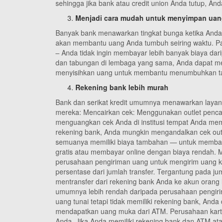
sehingga jika bank atau credit union Anda tutup, A
Menjadi cara mudah untuk menyimpan ua
Banyak bank menawarkan tingkat bunga ketika And
akan membantu uang Anda tumbuh seiring waktu. Past
– Anda tidak ingin membayar lebih banyak biaya dar
dan tabungan di lembaga yang sama, Anda dapat men
menyisihkan uang untuk membantu menumbuhkan t
Rekening bank lebih murah
Bank dan serikat kredit umumnya menawarkan layan
mereka: Mencairkan cek: Menggunakan outlet penca
menguangkan cek Anda di institusi tempat Anda memi
rekening bank, Anda mungkin mengandalkan cek out
semuanya memiliki biaya tambahan — untuk membaya
gratis atau membayar online dengan biaya rendah.
perusahaan pengiriman uang untuk mengirim uang k
persentase dari jumlah transfer. Tergantung pada jum
mentransfer dari rekening bank Anda ke akun orang
umumnya lebih rendah daripada perusahaan pengir
uang tunai tetapi tidak memiliki rekening bank, An
mendapatkan uang muka dari ATM. Perusahaan kart
Anda. Jika Anda memiliki rekening bank dan ATM at