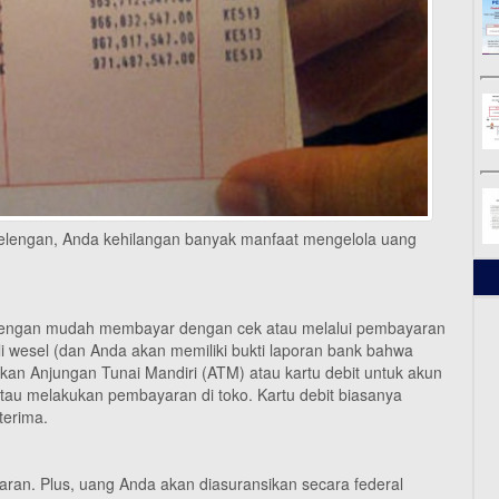
celengan, Anda kehilangan banyak manfaat mengelola uang
at dengan mudah membayar dengan cek atau melalui pembayaran
li wesel (dan Anda akan memiliki bukti laporan bank bahwa
n Anjungan Tunai Mandiri (ATM) atau kartu debit untuk akun
au melakukan pembayaran di toko. Kartu debit biasanya
terima.
aran. Plus, uang Anda akan diasuransikan secara federal