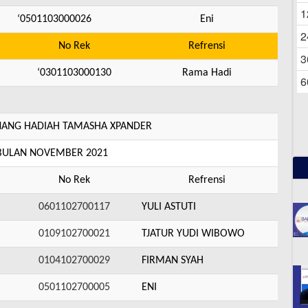
06
1
‘0501103000026
Eni
2
No Rek
Refrensi
3
‘0301103000130
Rama Hadi
6
NG HADIAH TAMASHA XPANDER
 BULAN NOVEMBER 2021
No Rek
Refrensi
0601102700117
YULI ASTUTI
0109102700021
TJATUR YUDI WIBOWO
0104102700029
FIRMAN SYAH
0501102700005
ENI