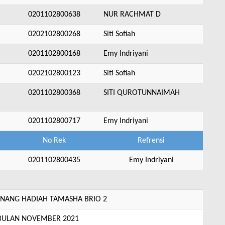
0201102800638
NUR RACHMAT D
0202102800268
Siti Sofiah
0201102800168
Emy Indriyani
0202102800123
Siti Sofiah
0201102800368
SITI QUROTUNNAIMAH
0201102800717
Emy Indriyani
No Rek
Refrensi
0201102800435
Emy Indriyani
ANG HADIAH TAMASHA BRIO 2
 BULAN NOVEMBER 2021