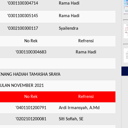
‘0301100304714
Rama Hadi
‘0301100305145
Rama Hadi
‘0302100300117
Syailendra
No Rek
Refrensi
‘0301100304683
Rama Hadi
ANG HADIAH TAMASHA SRAYA
BULAN NOVEMBER 2021
No Rek
Refrensi
‘0401101200791
Ardi Irmansyah, A.Md
‘0202101200081
Siti Sofiah, SE