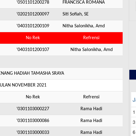
‘0501101200278
FRANCISCA ROMANA
‘0202101200097
Siti Sofiah, SE
‘0403101200109
Nitha Salonikha, Amd
No Rek
Refrensi
12
‘0403101200107
Nitha Salonikha, Amd
ANG HADIAH TAMASHA SRAYA
BULAN NOVEMBER 2021
No Rek
Refrensi
J
‘0301103000227
Rama Hadi
1
‘0301103000086
Rama Hadi
3
6
‘0301103000033
Rama Hadi