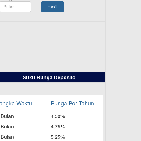
TAMASHA Bulan Agustus 2025
Hasil
19-08-2025
Pengumuman Tutup Kantor
Kantor Cabang Pati 13 Agustus
2025
-08-2025
Daftar Pemenang Undian
TAMASHA Bulan Juli 2025
16-07-2025
Suku Bunga Deposito
Daftar Pemenang Undian
TAMASHA Bulan Juni 2025
16-06-2025
angka Waktu
Bunga Per Tahun
Daftar Pemenang Undian
 Bulan
TAMASHA Bulan Mei 2025
4,50%
20-05-2025
 Bulan
4,75%
Laporan Keuangan Berkelanjutan
 Bulan
5,25%