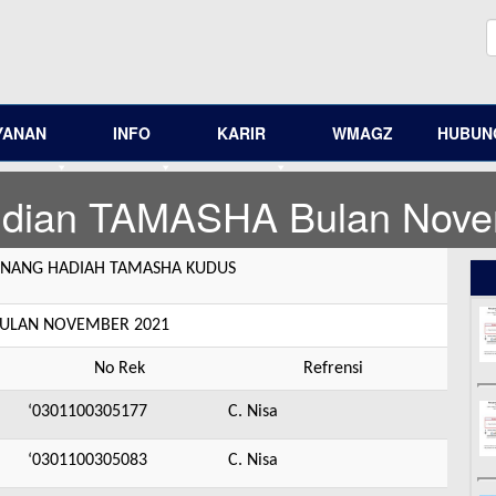
YANAN
INFO
KARIR
WMAGZ
HUBUNG
ndian TAMASHA Bulan Nove
ANG HADIAH TAMASHA KUDUS
BULAN NOVEMBER 2021
No Rek
Refrensi
‘0301100305177
C. Nisa
‘0301100305083
C. Nisa