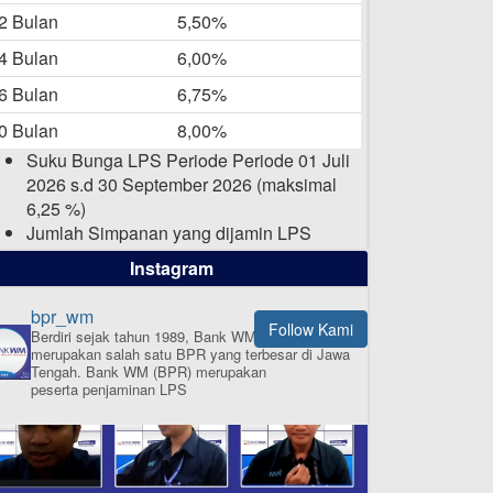
-05-2025
2 Bulan
5,50%
Daftar Pemenang Undian
4 Bulan
6,00%
TAMASHA Bulan April 2025
6 Bulan
6,75%
15-04-2025
0 Bulan
8,00%
Pengumuman Nama Baru
Suku Bunga LPS Periode Periode 01 Juli
Perusahaan
2026 s.d 30 September 2026 (maksimal
03-03-2025
6,25 %)
Jumlah Simpanan yang dijamin LPS
maksimal sampai dengan 2 Milyar Rupiah
Instagram
per nasabah dalam satu bank
bpr_wm
Follow Kami
Berdiri sejak tahun 1989, Bank WM (BPR)
merupakan salah satu BPR yang terbesar di Jawa
ISI APLIKASI SEKARANG
Tengah.
Bank WM (BPR) merupakan
peserta penjaminan LPS