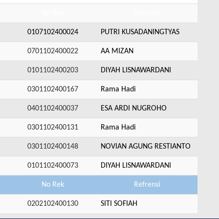
No Rek
Refrensi
0107102400024
PUTRI KUSADANINGTYAS
0701102400022
AA MIZAN
0101102400203
DIYAH LISNAWARDANI
0301102400167
Rama Hadi
0401102400037
ESA ARDI NUGROHO
0301102400131
Rama Hadi
0301102400148
NOVIAN AGUNG RESTIANTO
0101102400073
DIYAH LISNAWARDANI
No Rek
Refrensi
0202102400130
SITI SOFIAH