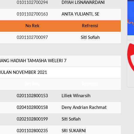
0101102700294
DIYAH LISNAWARDANI
0101102700163
ANITA YULIANTI, SE
No Rek
Refrensi
0201102700097
Siti Sofiah
NG HADIAH TAMASHA WELERI 7
 BULAN NOVEMBER 2021
No Rek
Refrensi
0201102800153
Liliek Winarsih
0204102800158
Deny Andrian Rachmat
0202102800199
Siti Sofiah
0201102800235
SRI SUKARNI