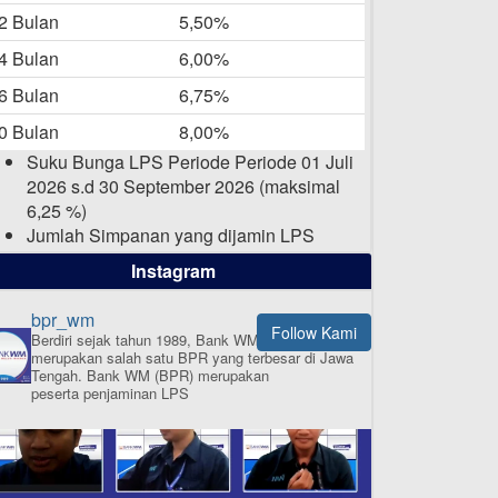
-05-2025
2 Bulan
5,50%
Daftar Pemenang Undian
4 Bulan
6,00%
TAMASHA Bulan April 2025
6 Bulan
6,75%
15-04-2025
0 Bulan
8,00%
Pengumuman Nama Baru
Suku Bunga LPS Periode Periode 01 Juli
Perusahaan
2026 s.d 30 September 2026 (maksimal
03-03-2025
6,25 %)
Jumlah Simpanan yang dijamin LPS
maksimal sampai dengan 2 Milyar Rupiah
Instagram
per nasabah dalam satu bank
bpr_wm
Follow Kami
Berdiri sejak tahun 1989, Bank WM (BPR)
merupakan salah satu BPR yang terbesar di Jawa
ISI APLIKASI SEKARANG
Tengah.
Bank WM (BPR) merupakan
peserta penjaminan LPS