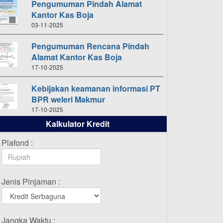
Pengumuman Pindah Alamat
Kantor Kas Boja
03-11-2025
Pengumuman Rencana Pindah
Alamat Kantor Kas Boja
17-10-2025
Kebijakan keamanan informasi PT
BPR weleri Makmur
17-10-2025
Kalkulator Kredit
Daftar Pemenang Undian
TAMASHA Bulan Oktober 2025
Plafond :
16-10-2025
Daftar Pemenang Undian
Jenis Pinjaman :
TAMASHA Bulan September 2025
20-09-2025
Daftar Pemenang Undian
Jangka Waktu :