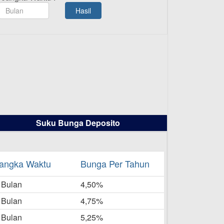
TAMASHA Bulan Agustus 2025
Hasil
19-08-2025
Pengumuman Tutup Kantor
Kantor Cabang Pati 13 Agustus
2025
-08-2025
Daftar Pemenang Undian
TAMASHA Bulan Juli 2025
16-07-2025
Suku Bunga Deposito
Daftar Pemenang Undian
TAMASHA Bulan Juni 2025
16-06-2025
angka Waktu
Bunga Per Tahun
Daftar Pemenang Undian
 Bulan
TAMASHA Bulan Mei 2025
4,50%
20-05-2025
 Bulan
4,75%
Laporan Keuangan Berkelanjutan
 Bulan
5,25%