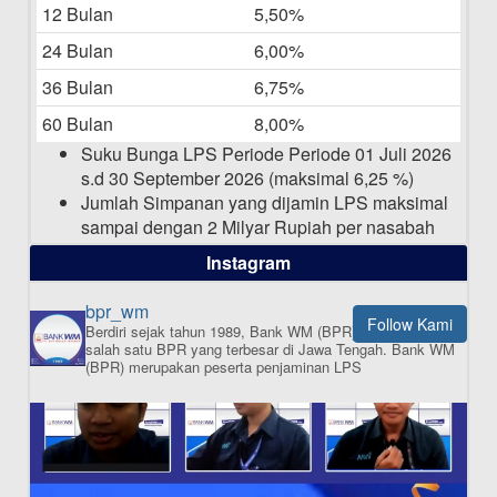
12 Bulan
5,50%
Daftar Pemenang Undian TAMASHA
Bulan April 2025
24 Bulan
6,00%
15-04-2025
36 Bulan
6,75%
Pengumuman Nama Baru Perusahaan
60 Bulan
8,00%
03-03-2025
Suku Bunga LPS Periode Periode 01 Juli 2026
s.d 30 September 2026 (maksimal 6,25 %)
Jumlah Simpanan yang dijamin LPS maksimal
sampai dengan 2 Milyar Rupiah per nasabah
dalam satu bank
Instagram
bpr_wm
Follow Kami
Berdiri sejak tahun 1989, Bank WM (BPR) merupakan
ISI APLIKASI SEKARANG
salah satu BPR yang terbesar di Jawa Tengah.
Bank WM
(BPR) merupakan peserta penjaminan LPS