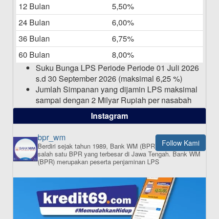
12 Bulan
5,50%
Daftar Pemenang Undian TAMASHA
Bulan April 2025
24 Bulan
6,00%
15-04-2025
36 Bulan
6,75%
Pengumuman Nama Baru Perusahaan
60 Bulan
8,00%
03-03-2025
Suku Bunga LPS Periode Periode 01 Juli 2026
s.d 30 September 2026 (maksimal 6,25 %)
Jumlah Simpanan yang dijamin LPS maksimal
sampai dengan 2 Milyar Rupiah per nasabah
dalam satu bank
Instagram
bpr_wm
Follow Kami
Berdiri sejak tahun 1989, Bank WM (BPR) merupakan
ISI APLIKASI SEKARANG
salah satu BPR yang terbesar di Jawa Tengah.
Bank WM
(BPR) merupakan peserta penjaminan LPS