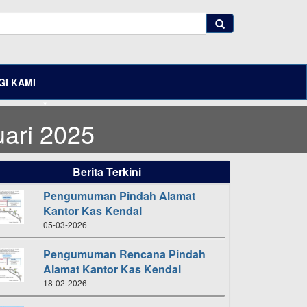
I KAMI
ari 2025
Berita Terkini
Pengumuman Pindah Alamat
Kantor Kas Kendal
05-03-2026
Pengumuman Rencana Pindah
Alamat Kantor Kas Kendal
18-02-2026