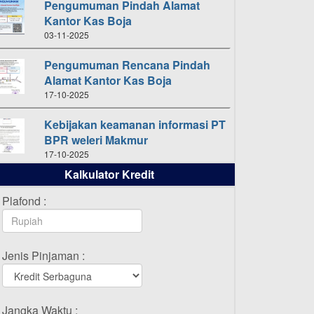
Pengumuman Pindah Alamat
Kantor Kas Boja
03-11-2025
Pengumuman Rencana Pindah
Alamat Kantor Kas Boja
17-10-2025
Kebijakan keamanan informasi PT
BPR weleri Makmur
17-10-2025
Kalkulator Kredit
Daftar Pemenang Undian
TAMASHA Bulan Oktober 2025
Plafond :
16-10-2025
Daftar Pemenang Undian
Jenis Pinjaman :
TAMASHA Bulan September 2025
20-09-2025
Daftar Pemenang Undian
Jangka Waktu :