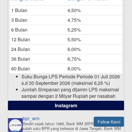
Bulan Mei 2025
1 Bulan
4,50%
20-05-2025
3 Bulan
4,75%
Laporan Keuangan Berkelanjutan
06-05-2025
6 Bulan
5,25%
12 Bulan
5,50%
Daftar Pemenang Undian TAMASHA
Bulan April 2025
24 Bulan
6,00%
15-04-2025
36 Bulan
6,75%
Pengumuman Nama Baru Perusahaan
60 Bulan
8,00%
03-03-2025
Suku Bunga LPS Periode Periode 01 Juli 2026
s.d 30 September 2026 (maksimal 6,25 %)
Jumlah Simpanan yang dijamin LPS maksimal
sampai dengan 2 Milyar Rupiah per nasabah
dalam satu bank
Instagram
bpr_wm
Follow Kami
Berdiri sejak tahun 1989, Bank WM (BPR) merupakan
ISI APLIKASI SEKARANG
salah satu BPR yang terbesar di Jawa Tengah.
Bank WM