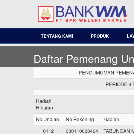
TENTANG KAMI
PRODUK
LA
Daftar Pemenang Un
PENGUMUMAN PEMENA
PERIODE 4 
Hadiah
Hiburan
No Undian
No Rekening
Hadiah
0112
030110030464
TABUNGAN 