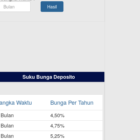
TAMASHA Bulan Agustus 2025
Hasil
19-08-2025
Pengumuman Tutup Kantor
Kantor Cabang Pati 13 Agustus
2025
-08-2025
Daftar Pemenang Undian
TAMASHA Bulan Juli 2025
16-07-2025
Suku Bunga Deposito
Daftar Pemenang Undian
TAMASHA Bulan Juni 2025
16-06-2025
angka Waktu
Bunga Per Tahun
Daftar Pemenang Undian
 Bulan
TAMASHA Bulan Mei 2025
4,50%
20-05-2025
 Bulan
4,75%
Laporan Keuangan Berkelanjutan
 Bulan
5,25%