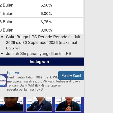
-05-2025
2 Bulan
5,50%
Daftar Pemenang Undian
4 Bulan
6,00%
TAMASHA Bulan April 2025
6 Bulan
6,75%
15-04-2025
0 Bulan
8,00%
Pengumuman Nama Baru
Suku Bunga LPS Periode Periode 01 Juli
Perusahaan
2026 s.d 30 September 2026 (maksimal
03-03-2025
6,25 %)
Jumlah Simpanan yang dijamin LPS
maksimal sampai dengan 2 Milyar Rupiah
Instagram
per nasabah dalam satu bank
bpr_wm
Follow Kami
Berdiri sejak tahun 1989, Bank WM (BPR)
merupakan salah satu BPR yang terbesar di Jawa
ISI APLIKASI SEKARANG
Tengah.
Bank WM (BPR) merupakan
peserta penjaminan LPS