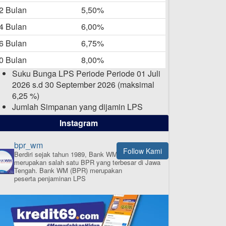
-05-2025
2 Bulan
5,50%
Daftar Pemenang Undian
4 Bulan
6,00%
TAMASHA Bulan April 2025
si
6 Bulan
6,75%
15-04-2025
0 Bulan
8,00%
Pengumuman Nama Baru
Suku Bunga LPS Periode Periode 01 Juli
Perusahaan
2026 s.d 30 September 2026 (maksimal
03-03-2025
6,25 %)
Jumlah Simpanan yang dijamin LPS
maksimal sampai dengan 2 Milyar Rupiah
Instagram
per nasabah dalam satu bank
bpr_wm
Follow Kami
Berdiri sejak tahun 1989, Bank WM (BPR)
merupakan salah satu BPR yang terbesar di Jawa
ISI APLIKASI SEKARANG
Tengah.
Bank WM (BPR) merupakan
peserta penjaminan LPS