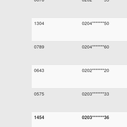
1304
0204*******50
0789
0204*******60
0643
0202*******20
0575
0203*******33
1454
0203*******36