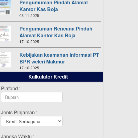
Pengumuman Pindah Alamat
Kantor Kas Boja
03-11-2025
Pengumuman Rencana Pindah
Alamat Kantor Kas Boja
17-10-2025
Kebijakan keamanan informasi PT
a
BPR weleri Makmur
17-10-2025
Kalkulator Kredit
 L
Daftar Pemenang Undian
TAMASHA Bulan Oktober 2025
Plafond :
16-10-2025
Daftar Pemenang Undian
Jenis Pinjaman :
TAMASHA Bulan September 2025
20-09-2025
Daftar Pemenang Undian
si
Jangka Waktu :