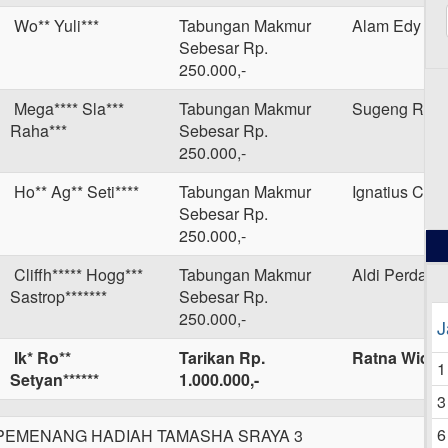
Wo** Yuli***
Tabungan Makmur
Alam Edy
Sebesar Rp.
250.000,-
Mega**** Sla***
Tabungan Makmur
Sugeng Riad
Raha***
Sebesar Rp.
12
250.000,-
Ho** Ag** Seti****
Tabungan Makmur
Ignatius Catu
Sebesar Rp.
250.000,-
Cliffh***** Hogg***
Tabungan Makmur
Aldi Perdana
Sastrop*******
Sebesar Rp.
250.000,-
J
Ik* Ro**
Tarikan Rp.
Ratna Widias
1
Setyan******
1.000.000,-
3
6
EMENANG HADIAH TAMASHA SRAYA 3