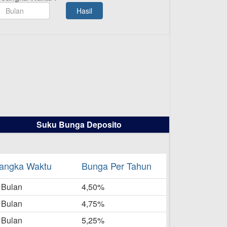
TAMASHA Bulan Agustus 2025
Hasil
19-08-2025
Pengumuman Tutup Kantor
Kantor Cabang Pati 13 Agustus
i
2025
-08-2025
Daftar Pemenang Undian
r S
TAMASHA Bulan Juli 2025
16-07-2025
Suku Bunga Deposito
Daftar Pemenang Undian
TAMASHA Bulan Juni 2025
16-06-2025
angka Waktu
Bunga Per Tahun
Daftar Pemenang Undian
tuti
 Bulan
TAMASHA Bulan Mei 2025
4,50%
20-05-2025
 Bulan
4,75%
Laporan Keuangan Berkelanjutan
 Bulan
5,25%