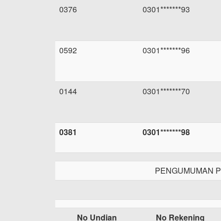
0376
0301*******93
0592
0301*******96
0144
0301*******70
0381
0301*******98
PENGUMUMAN PE
No Undian
No Rekening