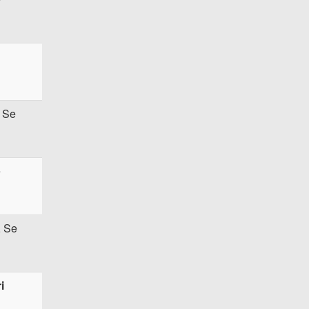
 Se
e
, Se
i