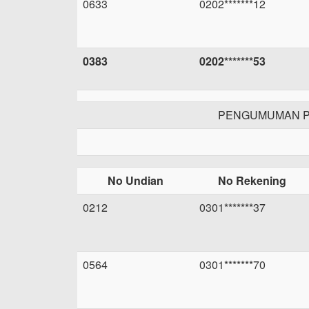
0633
0202*******12
0383
0202*******53
PENGUMUMAN P
No Undian
No Rekening
0212
0301*******37
0564
0301*******70