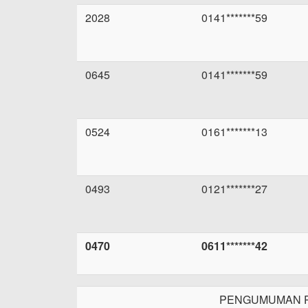
2028
0141*******59
0645
0141*******59
0524
0161*******13
0493
0121*******27
0470
0611*******42
PENGUMUMAN P