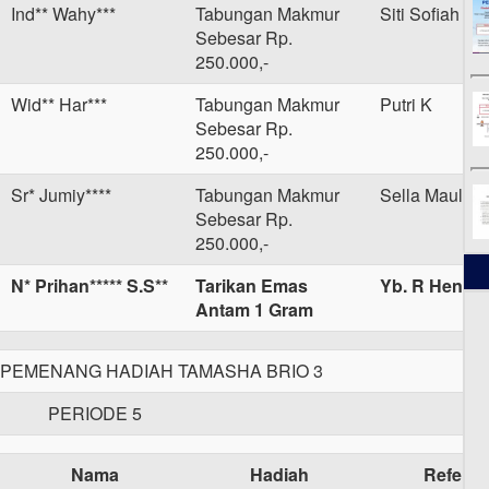
Ind** Wahy***
Tabungan Makmur
Siti Sofiah
Sebesar Rp.
250.000,-
Wid** Har***
Tabungan Makmur
Putri K
Sebesar Rp.
250.000,-
Sr* Jumiy****
Tabungan Makmur
Sella Maulian
Sebesar Rp.
250.000,-
N* Prihan***** S.S**
Tarikan Emas
Yb. R Hendro
Antam 1 Gram
EMENANG HADIAH TAMASHA BRIO 3
PERIODE 5
Nama
Hadiah
Referen