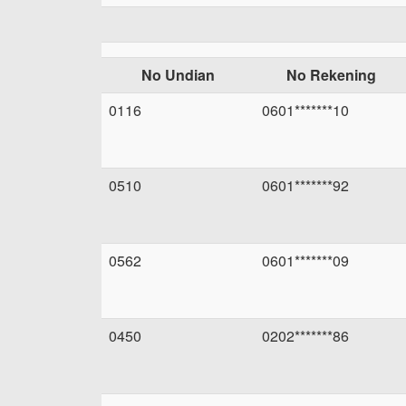
No Undian
No Rekening
0116
0601*******10
0510
0601*******92
0562
0601*******09
0450
0202*******86