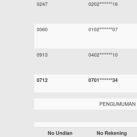
0247
0202*******16
0060
0102*******07
0913
0402*******10
0712
0701*******34
PENGUMUMAN P
No Undian
No Rekening