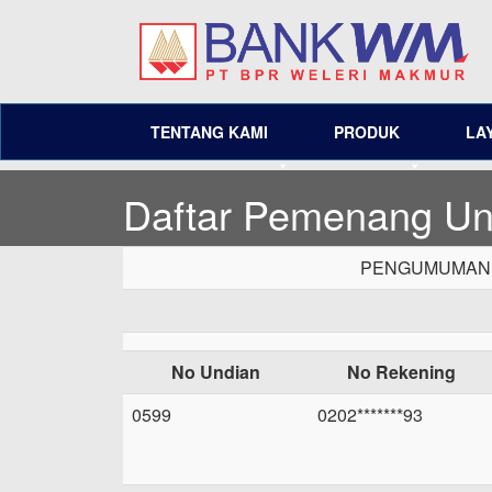
TENTANG KAMI
PRODUK
LA
Daftar Pemenang U
PENGUMUMAN 
No Undian
No Rekening
0599
0202*******93