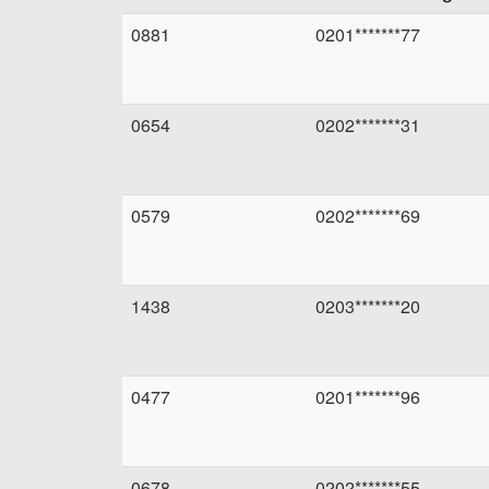
0881
0201*******77
0654
0202*******31
0579
0202*******69
1438
0203*******20
0477
0201*******96
0678
0202*******55