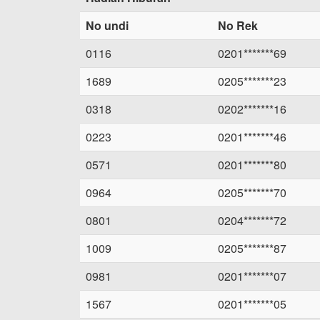
No undi
No Rek
0116
0201*******69
1689
0205*******23
0318
0202*******16
0223
0201*******46
0571
0201*******80
0964
0205*******70
0801
0204*******72
1009
0205*******87
0981
0201*******07
1567
0201*******05