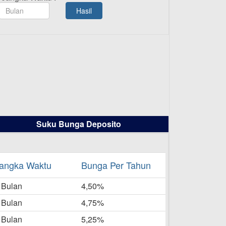
TAMASHA Bulan Agustus 2025
Hasil
19-08-2025
Pengumuman Tutup Kantor
Kantor Cabang Pati 13 Agustus
2025
-08-2025
Daftar Pemenang Undian
TAMASHA Bulan Juli 2025
16-07-2025
Suku Bunga Deposito
Daftar Pemenang Undian
TAMASHA Bulan Juni 2025
16-06-2025
angka Waktu
Bunga Per Tahun
Daftar Pemenang Undian
 Bulan
TAMASHA Bulan Mei 2025
4,50%
20-05-2025
 Bulan
4,75%
Laporan Keuangan Berkelanjutan
 Bulan
5,25%