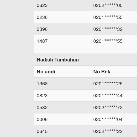
0623
0202*******00
0236
0201*******55
0396
0201*******32
1487
0201*******55
Hadiah Tambahan
No undi
No Rek
1368
0201*******25
0823
0201*******44
0582
0202*******72
0006
0201*******04
0645
0202*******22