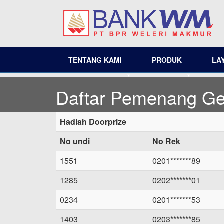
TENTANG KAMI
PRODUK
LA
Daftar Pemenang Ge
Hadiah Doorprize
No undi
No Rek
1551
0201*******89
1285
0202*******01
0234
0201*******53
1403
0203*******85