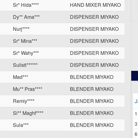
Sr* Hida****
HAND MIXER MIYAKO
Dy** Ama***
DISPENSER MIYAKO
Nurj****
DISPENSER MIYAKO
Sr* Mina***
DISPENSER MIYAKO
12
Sr* Wahy***
DISPENSER MIYAKO
Sulisti******
DISPENSER MIYAKO
Mad***
BLENDER MIYAKO
Mu** Pras****
BLENDER MIYAKO
J
Remiy****
BLENDER MIYAKO
Si** Maghf****
BLENDER MIYAKO
1
3
Sula***
BLENDER MIYAKO
6