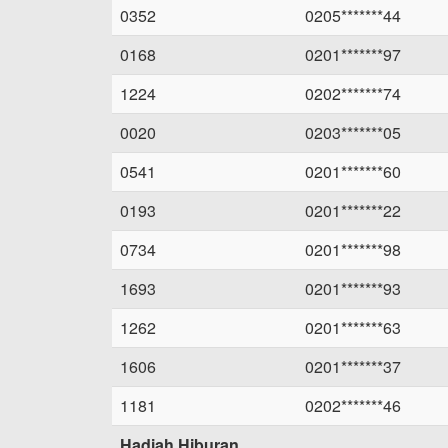
0352
0205*******44
0168
0201*******97
1224
0202*******74
0020
0203*******05
0541
0201*******60
0193
0201*******22
0734
0201*******98
1693
0201*******93
1262
0201*******63
1606
0201*******37
1181
0202*******46
Hadiah Hiburan