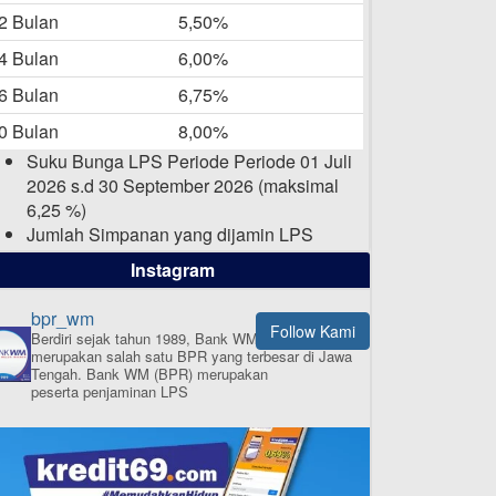
-05-2025
2 Bulan
5,50%
Daftar Pemenang Undian
4 Bulan
6,00%
TAMASHA Bulan April 2025
6 Bulan
6,75%
15-04-2025
0 Bulan
8,00%
Pengumuman Nama Baru
Suku Bunga LPS Periode Periode 01 Juli
Perusahaan
2026 s.d 30 September 2026 (maksimal
03-03-2025
6,25 %)
Jumlah Simpanan yang dijamin LPS
maksimal sampai dengan 2 Milyar Rupiah
Instagram
per nasabah dalam satu bank
bpr_wm
Follow Kami
Berdiri sejak tahun 1989, Bank WM (BPR)
merupakan salah satu BPR yang terbesar di Jawa
ISI APLIKASI SEKARANG
Tengah.
Bank WM (BPR) merupakan
peserta penjaminan LPS