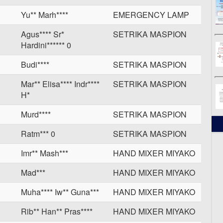
Yu** Marh****
EMERGENCY LAMP
Agus**** Sr*
SETRIKA MASPION
Hardini****** 0
Budi****
SETRIKA MASPION
Mar** Elisa**** Indr****
SETRIKA MASPION
H*
Murd****
SETRIKA MASPION
Ratm*** 0
SETRIKA MASPION
Imr** Mash***
HAND MIXER MIYAKO
Mad***
HAND MIXER MIYAKO
Muha**** Iw** Guna***
HAND MIXER MIYAKO
Rib** Han** Pras****
HAND MIXER MIYAKO