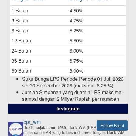
Bulan Mei 2025
1 Bulan
4,50%
20-05-2025
3 Bulan
4,75%
Laporan Keuangan Berkelanjutan
06-05-2025
6 Bulan
5,25%
12 Bulan
5,50%
Daftar Pemenang Undian TAMASHA
Bulan April 2025
24 Bulan
6,00%
15-04-2025
36 Bulan
6,75%
Pengumuman Nama Baru Perusahaan
60 Bulan
8,00%
03-03-2025
Suku Bunga LPS Periode Periode 01 Juli 2026
s.d 30 September 2026 (maksimal 6,25 %)
Jumlah Simpanan yang dijamin LPS maksimal
sampai dengan 2 Milyar Rupiah per nasabah
dalam satu bank
Instagram
bpr_wm
Follow Kami
Berdiri sejak tahun 1989, Bank WM (BPR) merupakan
ISI APLIKASI SEKARANG
salah satu BPR yang terbesar di Jawa Tengah.
Bank WM