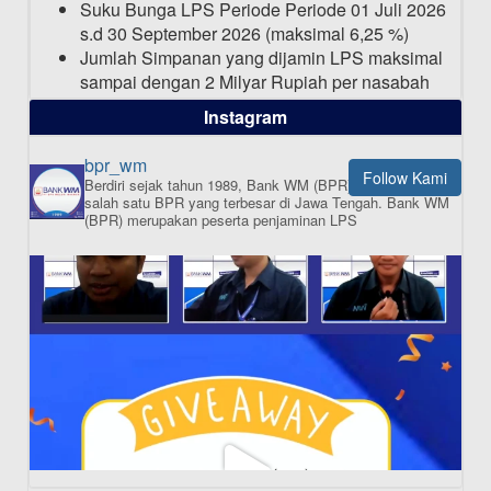
Suku Bunga LPS Periode Periode 01 Juli 2026
s.d 30 September 2026 (maksimal 6,25 %)
Jumlah Simpanan yang dijamin LPS maksimal
sampai dengan 2 Milyar Rupiah per nasabah
dalam satu bank
Instagram
bpr_wm
Follow Kami
Berdiri sejak tahun 1989, Bank WM (BPR) merupakan
ISI APLIKASI SEKARANG
salah satu BPR yang terbesar di Jawa Tengah.
Bank WM
(BPR) merupakan peserta penjaminan LPS