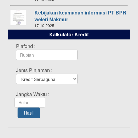
Kebijakan keamanan informasi PT BPR
weleri Makmur
17-10-2025
Kalkulator Kredit
Daftar Pemenang Undian TAMASHA
Bulan Oktober 2025
Plafond :
16-10-2025
Daftar Pemenang Undian TAMASHA
Jenis Pinjaman :
Bulan September 2025
20-09-2025
Daftar Pemenang Undian TAMASHA
Jangka Waktu :
Bulan Agustus 2025
19-08-2025
Hasil
Pengumuman Tutup Kantor Kantor
Cabang Pati 13 Agustus 2025
12-08-2025