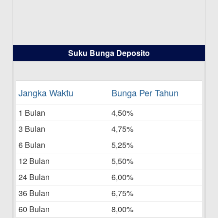
Daftar Pemenang Undian TAMASHA
Bulan Juli 2025
16-07-2025
Daftar Pemenang Undian TAMASHA
Suku Bunga Deposito
Bulan Juni 2025
16-06-2025
Daftar Pemenang Undian TAMASHA
Jangka Waktu
Bunga Per Tahun
Bulan Mei 2025
1 Bulan
4,50%
20-05-2025
3 Bulan
4,75%
Laporan Keuangan Berkelanjutan
06-05-2025
6 Bulan
5,25%
12 Bulan
5,50%
Daftar Pemenang Undian TAMASHA
Bulan April 2025
24 Bulan
6,00%
15-04-2025
36 Bulan
6,75%
Pengumuman Nama Baru Perusahaan
60 Bulan
8,00%
03-03-2025